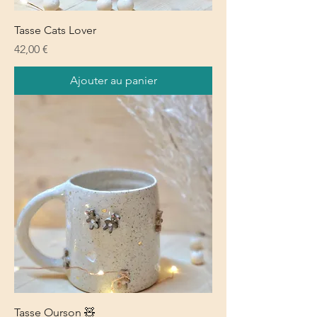
Tasse Cats Lover
Prix
42,00 €
Ajouter au panier
Tasse Ourson 🧸