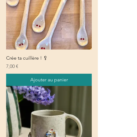
Crée ta cuillère ! 🥄
Prix
7,00 €
Ajouter au panier