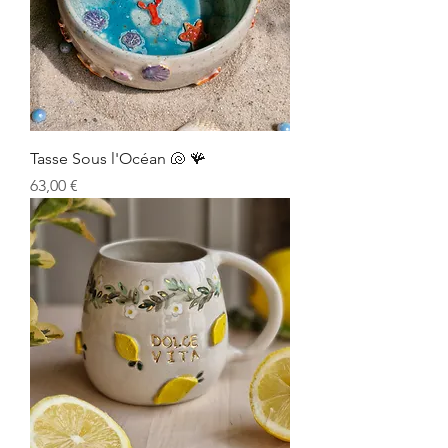
Tasse Sous l'Océan 🐚 🪸
Prix
63,00 €