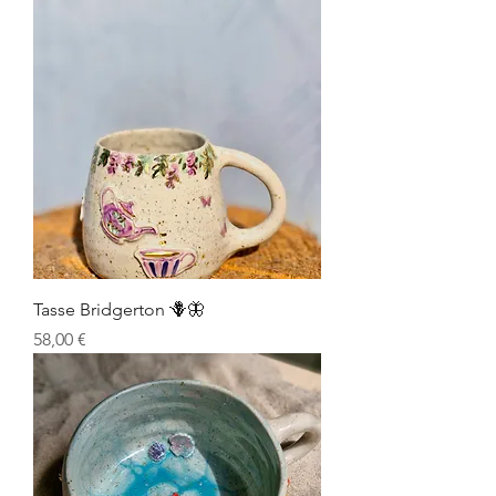
Tasse Bridgerton 🪻🦋
Prix
58,00 €