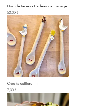
Duo de tasses - Cadeau de mariage
Prix
52,00 €
Crée ta cuillère ! 🥄
Prix
7,00 €