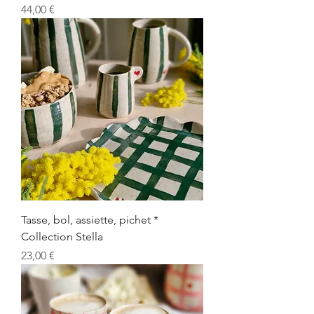
Prix
44,00 €
Tasse, bol, assiette, pichet *
Collection Stella
Prix
23,00 €