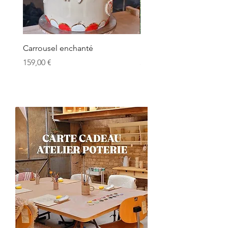
Carrousel enchanté
Driving Home for Christ
Prix
Prix
159,00 €
58,00 €