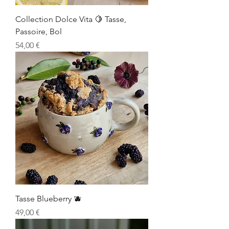
Collection Dolce Vita 🍋 Tasse,
Passoire, Bol
Prix
54,00 €
Tasse Blueberry 🫐
Prix
49,00 €