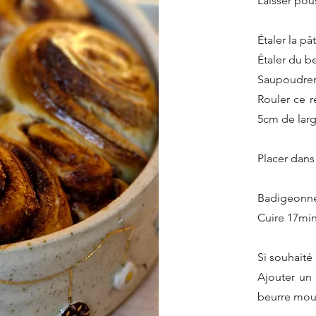
Laisser pou
Étaler la pâ
Étaler du b
Saupoudrer
Rouler ce r
5cm de larg
Placer dans 
Badigeonner
Cuire 17min
Si souhaité 
Ajouter un
beurre mou 