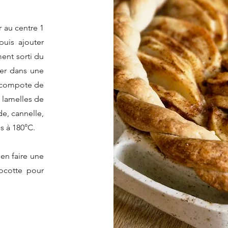
r au centre 1
puis ajouter
ent sorti du
ser dans une
a compote de
 lamelles de
e, cannelle,
s à 180°C.
 en faire une
cocotte pour