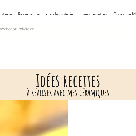
oterie
Réserver un cours de poterie
Idées recettes
Cours de M
Idées recettes
à réaliser avec mes céramiques