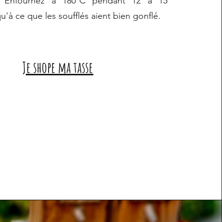
e. Enfournez à 180°C pendant 12 à 15
u'à ce que les soufflés aient bien gonflé.
Je shope ma tasse