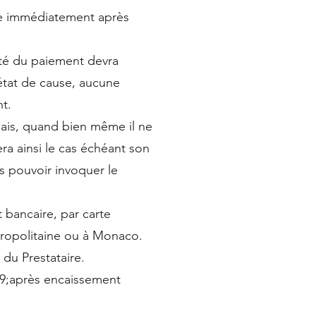
nie immédiatement après
lité du paiement devra
 état de cause, aucune
nt.
lais, quand bien même il ne
era ainsi le cas échéant son
s pouvoir invoquer le
 bancaire, par carte
tropolitaine ou à Monaco.
 du Prestataire.
39;après encaissement