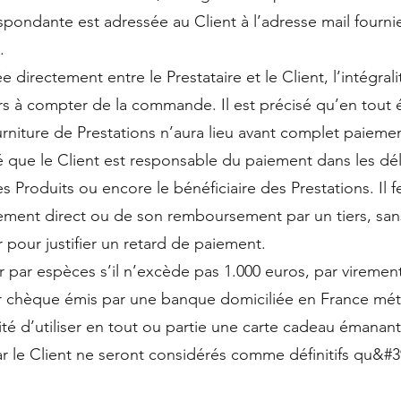
espondante est adressée au Client à l’adresse mail four
.
 directement entre le Prestataire et le Client, l’intégra
urs à compter de la commande. Il est précisé qu’en tout
urniture de Prestations n’aura lieu avant complet paieme
é que le Client est responsable du paiement dans les dé
es Produits ou encore le bénéficiaire des Prestations. Il f
lement direct ou de son remboursement par un tiers, san
our justifier un retard de paiement.
 par espèces s’il n’excède pas 1.000 euros, par virement
ar chèque émis par une banque domiciliée en France mé
lité d’utiliser en tout ou partie une carte cadeau émanant
r le Client ne seront considérés comme définitifs qu&#