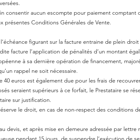
versées.
nfin consentir aucun escompte pour paiement comptant o
aux présentes Conditions Générales de Vente.
chéance figurant sur la facture entraine de plein droit d
ite facture l’application de pénalités d’un montant égal
opéenne à sa dernière opération de financement, majoré
qu’un rappel ne soit nécessaire.
de 40 euros est également due pour les frais de recouvre
és seraient supérieurs à ce forfait, le Prestataire se ré
re sur justification.
 réserve le droit, en cas de non-respect des conditions d
 au devis, et après mise en demeure adressée par lett
tueuse pendant 15 jours, de suspendre l’exécution de se