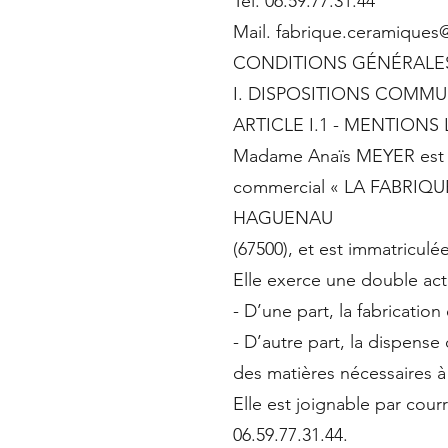
Tel. 06.59.77.31.44
Mail. fabrique.ceramique
CONDITIONS GÉNÉRALE
I. DISPOSITIONS COMMU
ARTICLE I.1 - MENTIONS
Madame Anaïs MEYER est un
commercial « LA FABRIQUE 
HAGUENAU
(67500), et est immatriculé
Elle exerce une double acti
- D’une part, la fabricatio
- D’autre part, la dispense
des matières nécessaires à 
Elle est joignable par cou
06.59.77.31.44.