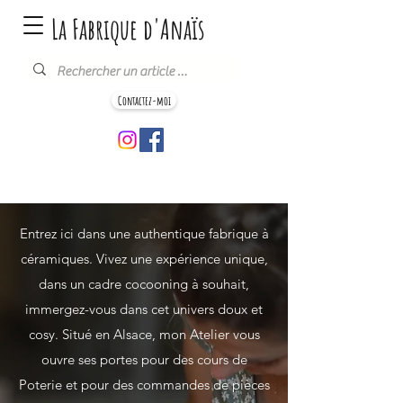
La Fabrique d'Anaïs
Contactez-moi
Entrez ici dans une authentique fabrique à
céramiques. Vivez une expérience unique,
dans un cadre cocooning à souhait,
immergez-vous dans cet univers doux et
cosy. Situé en Alsace, mon Atelier vous
ouvre ses portes pour des cours de
Poterie et pour des commandes de pièces