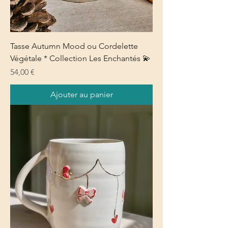
Tasse Autumn Mood ou Cordelette
Végétale * Collection Les Enchantés 💫
Prix
54,00 €
Ajouter au panier