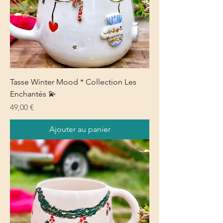
Tasse Winter Mood * Collection Les
Enchantés 💫
Prix
49,00 €
Ajouter au panier