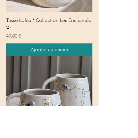
Tasse Lolita * Collection Les Enchantés
💫
Prix
49,00 €
Ajouter au panier