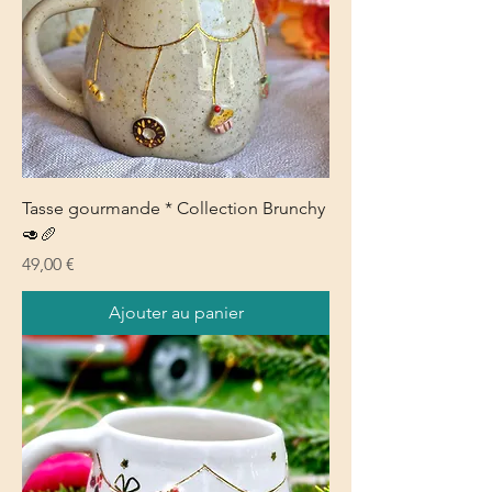
Tasse gourmande * Collection Brunchy
🥑🥖
Prix
49,00 €
Ajouter au panier