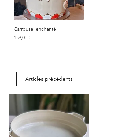
Carrousel enchanté
Driving Home for Christ
Prix
Prix
159,00 €
58,00 €
Articles précédents