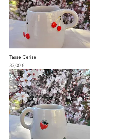
Tasse Cerise
Prix
33,00 €