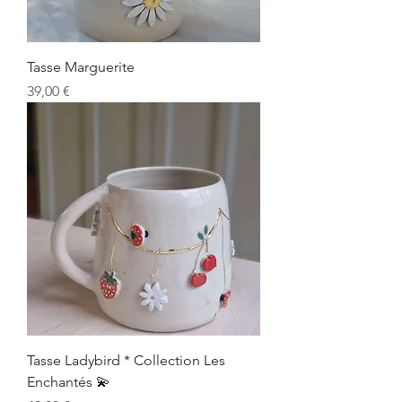
Tasse Marguerite
Prix
39,00 €
Tasse Ladybird * Collection Les
Enchantés 💫