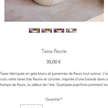
Tasse fleurie
Prix
35,00 €
Tasse fabriquée en grès blanc et parsemée de fleurs tout autour. J'ai
voulu cette tasse très fleurie et colorée, inspirée d'une balade dans u
champs de fleurs, au début de l'été. Quelques papillons prennent leu
envolée & les coccinelles prennent leur aise au milieu de cette prairi
fleurie.
Quantité
*
Cette création se marie à merveille avec la Cocotte Fleurie.
Elle passe au micro-ondes, lave-vaisselle et au four.