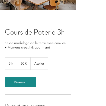
Cours de Poterie 3h
3h de modelage de la terre avec cookies
♥ Moment créatif & gourmand
80
euros
3 h
3
80 €
Atelier
h
Réserver
Description du service