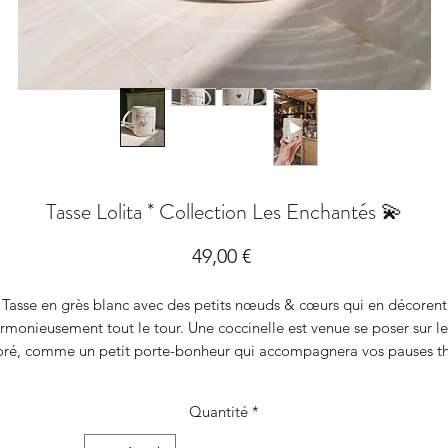
Tasse Lolita * Collection Les Enchantés 💫
Prix
49,00 €
Tasse en grès blanc avec des petits nœuds & cœurs qui en décorent
rmonieusement tout le tour. Une coccinelle est venue se poser sur le 
ré, comme un petit porte-bonheur qui accompagnera vos pauses t
café.
Une tasse aux teintes douces et délicates, très féminines. Des touche
Quantité
*
'or véritable viennent amener la touche finale à cette pièce précieus
.