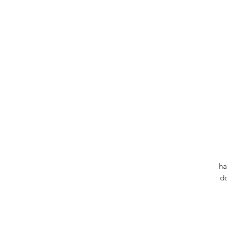
ha
do
d