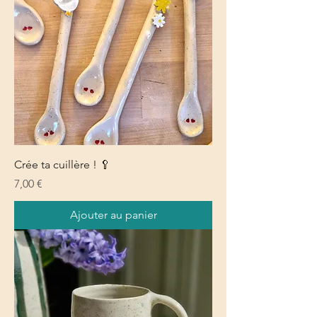
Crée ta cuillère ! 🥄
Prix
7,00 €
Ajouter au panier